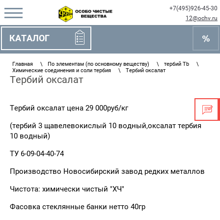
+7(495)926-45-30
12@ochv.ru
КАТАЛОГ
Главная
\
По элементам (по основному веществу)
\
тербий Tb
\
Химические соединения и соли тербия
\
Тербий оксалат
Тербий оксалат
Тербий оксалат цена 29 000руб/кг
(тербий 3 щавелевокислый 10 водный,оксалат тербия
10 водный)
ТУ 6-09-04-40-74
Производство Новосибирский завод редких металлов
Чистота: химически чистый "ХЧ"
Фасовка стеклянные банки нетто 40гр