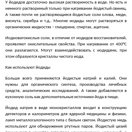
У йодидов достаточно высокая растворимость в воде. Но есть и
немного растворимый только при нагревании йодистый свинец.
А также почти не растворяющиеся йодистые соли олова, меди,
висмута, серебра и т.д.. Многие иодиды могут растворяться в
органических жидкостях – глицерине, спиртах, ацетоне.
Иодноватокислые соли, в отличие от иодидов-восстановителей,
проявляют окислительные свойства. При нагревании от 400°C
они разлагаются. Могут взаимодействовать с иодидами, при
этом образуются кристаллы чистого иода.
Как используют йодиды
Больше всего применяются йодистые натрий и калий. Они
нужны для органического синтеза, производства лечебных
средств, аналитических исследований. А также добавляются в
кухонную соль как дополнительные источники йода в пище.
Йодид натрия в виде монокристаллов входит в конструкцию
детекторов и калориметров для ядерной медицины и физики,
ламп металлогалогенного типа с белым светом. Йодистую медь
используют для обнаружения ртутных паров. Йодистый цезий