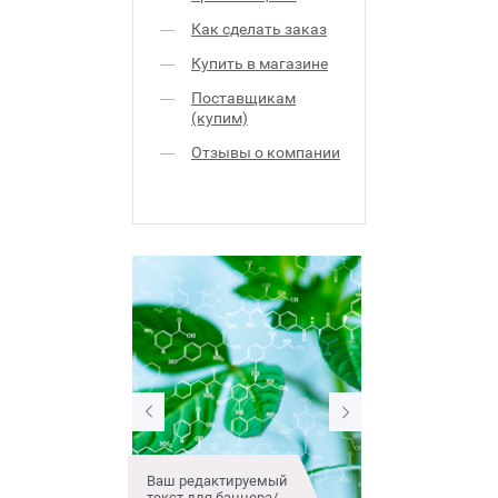
Как сделать заказ
Купить в магазине
Поставщикам
(купим)
Отзывы о компании
ируемый
Ваш редактируемый
Ваш редактируе
аннера/
текст для баннера/
текст для баннер