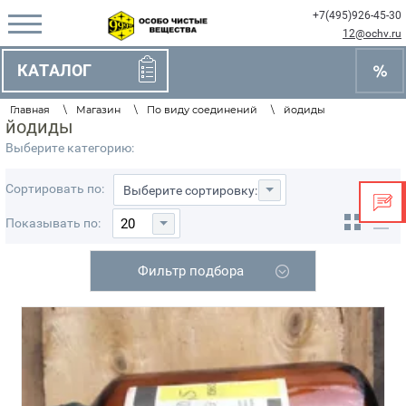
+7(495)926-45-30
12@ochv.ru
КАТАЛОГ
Главная
\
Магазин
\
По виду соединений
\
йодиды
йодиды
Выберите категорию:
Сортировать по:
Выберите сортировку:
Показывать по:
20
Фильтр подбора