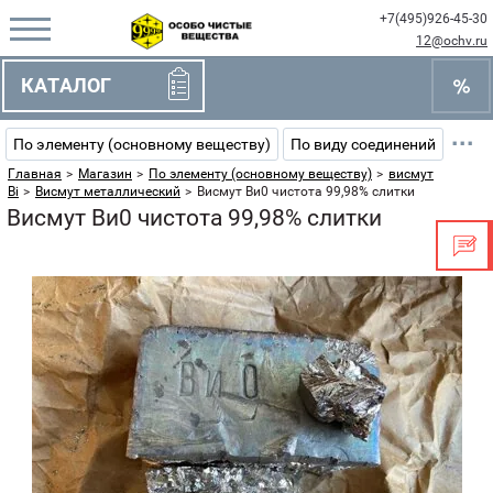
+7(495)926-45-30
12@ochv.ru
КАТАЛОГ
···
По элементу (основному веществу)
По виду соединений
Главная
>
Магазин
>
По элементу (основному веществу)
>
висмут
Bi
>
Висмут металлический
>
Висмут Ви0 чистота 99,98% слитки
Висмут Ви0 чистота 99,98% слитки