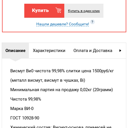
Купить
Купить в один клик
?
Нашли дешевле? Сообщите!
Описание
Характеристики
Оплата и Доставка
Гар
Висмут Ви0 чистота 99,98% слитки цена 1500руб/кг
(металл висмут, висмут в чушках, Bi)
Минимальная партия на продажу 0,02кг (20грамм)
Чистота 99,98%
Марка ВИ-0
ГОСТ 10928-90
Химический состав: Висмут-основа, примесей не