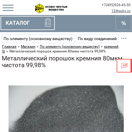
+7(495)926-45-30
12@ochv.ru
КАТАЛОГ
···
По элементу (основному веществу)
По виду соединений
Главная
>
Магазин
>
По элементу (основному веществу)
>
кремний
Si
>
Металлический порошок кремния 80мкм чистота 99,98%
Металлический порошок кремния 80мкм
чистота 99,98%