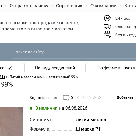
а
Отправить заявку
Справочник
О компании
Конт
24 часа
ин по розничной продаже веществ,
быстрая 
 элементов с высокой чистотой
без выхо
еству)
По виду соединений
По форме выпуска 
 Li
>
Литий металлический технический 99%
 99%
Добавить
Код товара:
нет
0
В наличии
на 06.08.2026
Синонимы
литий металл
Формула
Li марка "Ч"