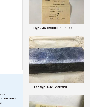
Сурьма Су0000 99,999...
Теллур Т-А1 слитки...
 или
ро вернем
дур