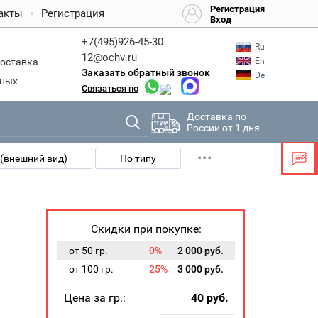
Регистрация
акты
Регистрация
Вход
+7(495)926-45-30
Ru
12@ochv.ru
En
доставка
Заказать обратный звонок
De
дных
Связаться по
Доставка по
России от 1 дня
···
(внешний вид)
По типу
Теллур Т-А1 слитки...
Скидки при покупке:
от 50 гр.
0%
2 000 руб.
от 100 гр.
25%
3 000 руб.
Цена за гр.:
40
руб.