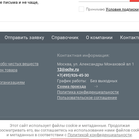
 письма и не чаще,
Принимаю
Условия подписки
Отправить заявку
Справочник
О компании
Контак
Контактная информация:
обо чистых веществ
Москва, ул. Александры Монаховой вл 1
12@ochv.ru
ен товара
+7(495)926-45-30
График работы:
Без выходных
рганизациям
Схема проезда
Политика конфиденциальности
Пользовательское соглашение
Этот сайт использует файлы cookie и метаданные. Продолжая
росматривать его, вы соглашаетесь на использование нами файлов cook
и метаданных в соответствии с
Политикой конфиденциальности
.