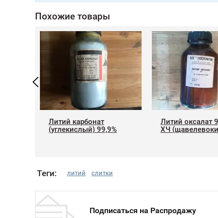
Похожие товары
Литий карбонат
Литий оксалат 
лый
(углекислый) 99,9%
ХЧ (щавелевок
Теги:
литий
слитки
Подписаться на Распродажу