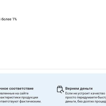
е более 1%
чное соответствие
Вернем деньги
явленные на сайте
Если не устроит качество
рактеристики продукции
просто передумаете-быст
ответствуют фактическим.
деньги, без долгих проце