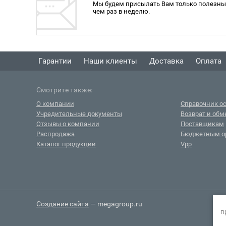
Мы будем присылать Вам только полезные
чем раз в неделю.
Гарантии
Наши клиенты
Доставка
Оплата
Смотрите также:
О компании
Справочник ос
Учредительные документы
Возврат и обм
Отзывы о компании
Поставщикам
Распродажа
Бюджетным о
Каталог продукции
Vpp
Создание сайта
— megagroup.ru
п