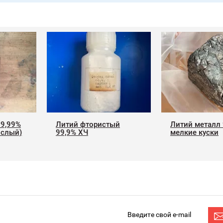
99,99%
Литий фтористый
Литий металл
ислый)
99,9% ХЧ
мелкие куски