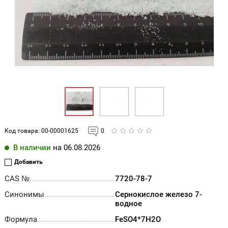
Код товара:
00-00001625
0
В наличии
на 06.08.2026
Добавить
CAS №
7720-78-7
Синонимы
Сернокислое железо 7-
водное
Формула
FeSO4*7H2O