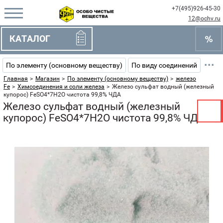
+7(495)926-45-30
12@ochv.ru
КАТАЛОГ
···
По элементу (основному веществу)
По виду соединений
Главная
>
Магазин
>
По элементу (основному веществу)
>
железо
Fe
>
Химсоединения и соли железа
>
Железо сульфат водный (железный
купорос) FeSO4*7H2O чистота 99,8% ЧДА
Железо сульфат водный (железный
купорос) FeSO4*7H2O чистота 99,8% ЧДА