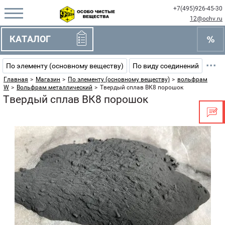
+7(495)926-45-30
12@ochv.ru
КАТАЛОГ
···
По элементу (основному веществу)
По виду соединений
Главная
>
Магазин
>
По элементу (основному веществу)
>
вольфрам
W
>
Вольфрам металлический
>
Твердый сплав ВК8 порошок
Твердый сплав ВК8 порошок