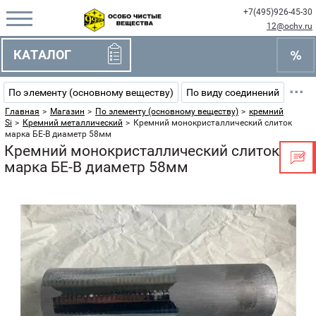
+7(495)926-45-30
12@ochv.ru
КАТАЛОГ
···
По элементу (основному веществу)
По виду соединений
Главная
>
Магазин
>
По элементу (основному веществу)
>
кремний
Si
>
Кремний металлический
>
Кремний монокристаллический слиток
марка БЕ-В диаметр 58мм
Кремний монокристаллический слиток
марка БЕ-В диаметр 58мм