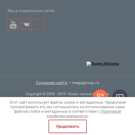
Мы в социальных сетях
Создание сайта
— megagroup.ru
Copyright © 2009 - 2019 Особо чистые вещества
Этот сайт использует файлы cookie и метаданные. Продолжая
просматривать его, вы соглашаетесь на использование нами
файлов cookie и метаданных в соответствии с
Политикой
конфиденциальности
.
Продолжить
0
0
Сравнение
Корзина