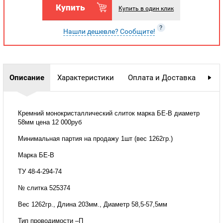
Купить
Купить в один клик
?
Нашли дешевле? Сообщите!
Описание
Характеристики
Оплата и Доставка
Гар
Кремний монокристаллический слиток марка БЕ-В диаметр
58мм цена 12 000руб
Минимальная партия на продажу 1шт (вес 1262гр.)
Марка БЕ-В
ТУ 48-4-294-74
№ слитка 525374
Вес 1262гр., Длина 203мм., Диаметр 58,5-57,5мм
Тип проводимости –П