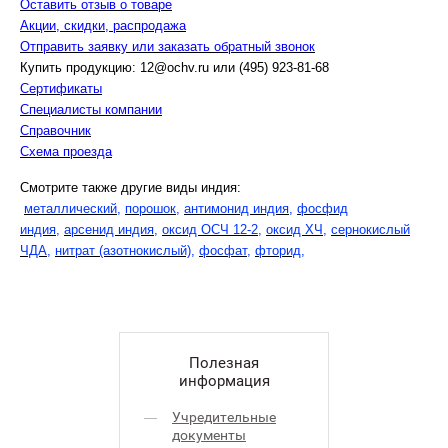
Оставить отзыв о товаре
Акции, скидки, распродажа
Отправить заявку или заказать обратный звонок
Купить продукцию: 12@ochv.ru или (495) 923-81-68
Сертификаты
Специалисты компании
Справочник
Схема проезда
Смотрите также другие виды индия:
металлический
,
порошок
,
антимонид индия
,
фосфид
индия
,
арсенид индия
,
оксид ОСЧ 12-2
,
оксид ХЧ
,
сернокислый
ЧДА
,
нитрат (азотнокислый)
,
фосфат
,
фторид
,
Полезная
информация
Учредительные
документы