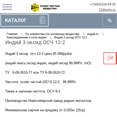
+7(495)926-45-30
12@ochv.ru
КАТАЛОГ
Главная
\
По элементам (по основному веществу)
\
индий In
\
Химсоединения и соли индия
\
Индий 3 оксид ОСЧ 12-2
Индий 3 оксид ОСЧ 12-2
Индий 3 оксид осч 12-2 цена 45 000руб/кг
(индий окись,оксид индия, индий оксид 99,999%, InO)
ТУ 6-09-2610-77 или ТУ 6-09-2610-72
Чистота: особо чистый (ОСЧ) 12-2, 99,999%
Также в наличии чистота: ОСЧ 9-3
Производство Новосибирский завод редких металлов
Минимальная партия на продажу от 0,025кг (25гр)