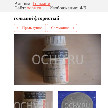
Альбом:
Гольмий
Сайт:
ochv.ru
Изображение: 4/6
гольмий фтористый
Предыдущее
Следующее